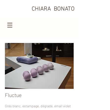
CHIARA BONATO
Fluctue
Grès blanc, estampage, dégradé, émail violet